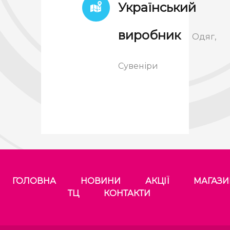
Український
виробник
Одяг,
Сувеніри
ГОЛОВНА
НОВИНИ
АКЦІЇ
МАГАЗ
ТЦ
КОНТАКТИ