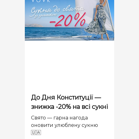
До Дня Конституції —
знижка -20% на всі сукні
Свято — гарна нагода
оновити улюблену сукню
🇺🇦