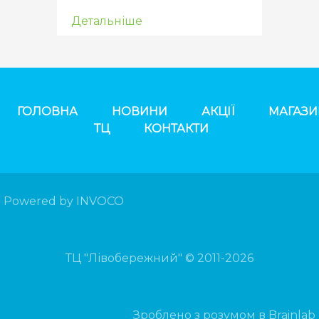
Детальніше
ГОЛОВНА
НОВИНИ
АКЦІЇ
МАГАЗ
ТЦ
КОНТАКТИ
Powered by INVOCO
ТЦ "Лівобережний" © 2011-2026
Зроблено з розумом в Brainlab