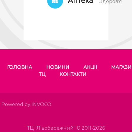
Аптека
Здоров'я
ГОЛОВНА
НОВИНИ
АКЦІЇ
МАГАЗ
ТЦ
КОНТАКТИ
Powered by INVOCO
ТЦ "Лівобережний" © 2011-2026