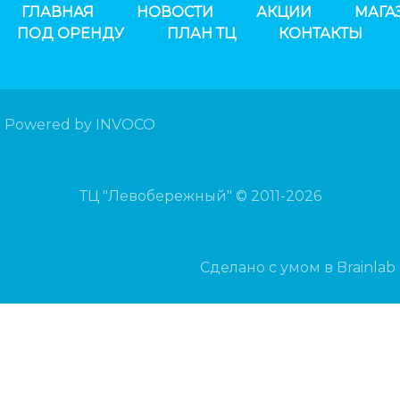
ГЛАВНАЯ
НОВОСТИ
АКЦИИ
МАГА
ПОД ОРЕНДУ
ПЛАН ТЦ
КОНТАКТЫ
Powered by INVOCO
ТЦ "Левобережный" © 2011-2026
Сделано с умом в Brainlab