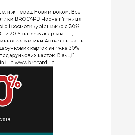
ше, ніж перед Новим роком. Все
сметики BROCARD Чорна п'ятниця
рію і косметику зі знижкою 30%!
.12.2019 на весь асортимент,
ативної косметики Armani і товарів
одарункових карток знижка 30%
 подарункових карток. В акції
в і на www.brocard.ua.