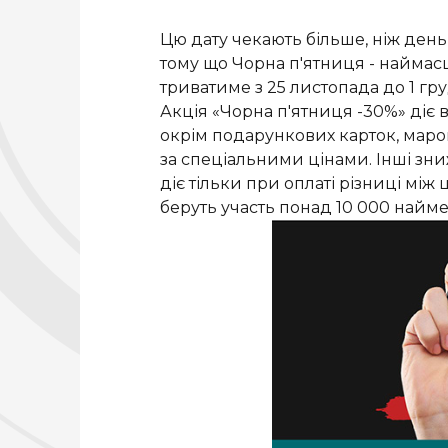
Цю дату чекають більше, ніж ден
тому що Чорна п'ятниця - наймас
триватиме з 25 листопада до 1 гру
Акція «Чорна п'ятниця -30%» діє 
окрім подарункових карток, марок E
за спеціальними цінами. Інші зн
діє тільки при оплаті різниці між
беруть участь понад 10 000 наймену