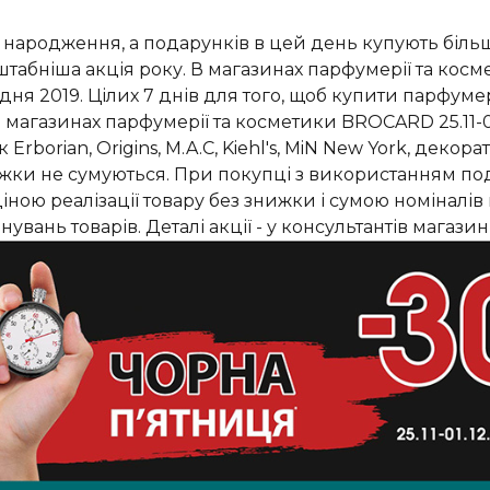
ь народження, а подарунків в цей день купують біль
штабніша акція року. В магазинах парфумерії та ко
дня 2019. Цілих 7 днів для того, щоб купити парфуме
в магазинах парфумерії та косметики BROCARD 25.11-01
rborian, Origins, M.A.C, Kiehl's, MiN New York, декор
ижки не сумуються. При покупці з використанням п
 ціною реалізації товару без знижки і сумою номіналів
вань товарів. Деталі акції - у консультантів магазині