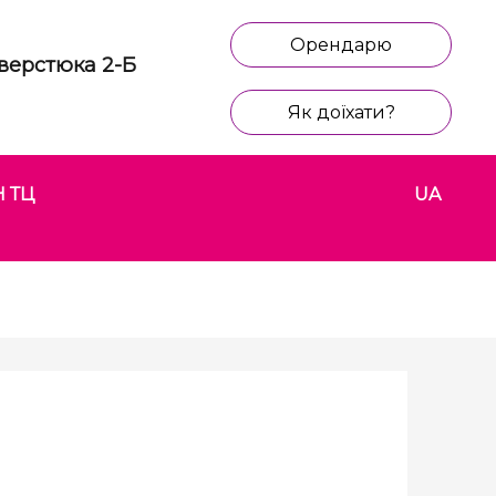
Орендарю
 Сверстюка 2-Б
Як доїхати?
 ТЦ
UA