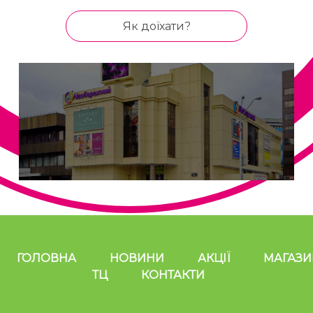
Як доїхати?
ГОЛОВНА
НОВИНИ
АКЦІЇ
МАГАЗ
ТЦ
КОНТАКТИ